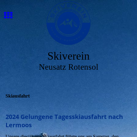
Skiverein
Neusatz Rotensol
Skiausfahrt
2024 Gelungene Tagesskiausfahrt nach
Lermoos
Unsere diesjährige Skiausfahrt führte uns am Samstag, den