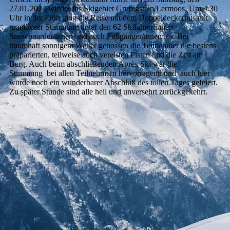
27.01.2024 wieder ins Skigebiet Grubigstein/Lermoos. Um 4.30
Uhr in der Früh ging die Reise mit dem Doppeldeckerbus mit
grandioser Stimmung unter den 62 Skifahrer/innen,
Snowboarder/innen und auch Fußgänger/innen los. Bei
traumhaft sonnigem Wetter genossen die Teilnehmer die bestens
präparierten, teilweise auch vereisten Pisten und die Zeit am
Berg. Auch beim abschließenden Après-Ski war die
Stimmung bei allen Teilnehmern hervorragend und auch hier
wurde noch ein wunderbarer Abschluß des tollen Tages gefeiert.
Zu später Stunde sind alle heil und unversehrt zurückgekehrt.