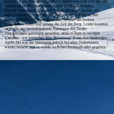
gestoppt hatte. Am Samstag ging es bereits um 4.30 Uhr los. Die
Stimmung im Bus war grandios und 47 Skifahrer/innen,
Snowboarder/innen und auch Fußgänger/innen freuten sich
endlich wieder gemeinsam auf Tour gehen zu können. Bei
leichtem Nebel nutzte die gemischte Gruppe die bestens
präparierten Pisten und genoss die Zeit am Berg. Leider konnten
nicht alle das beeindruckende Panorama der Tiroler
Zugspitzarena ganztägig genießen, denn es kam zu leichten
Unfällen - wir wünschen gute Besserung! Beim abschließenden
Après-Ski war die Stimmung jedoch bei allen Teilnehmern
wieder bestens und es wurde auch hier nochmals alles gegeben.