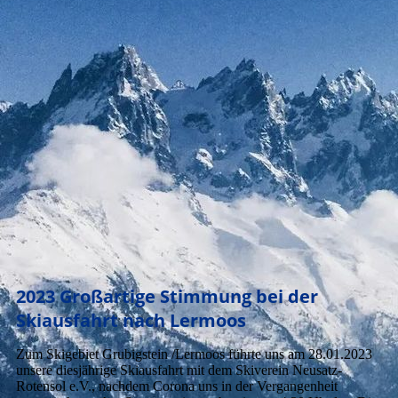
2023 Großartige Stimmung bei der
Skiausfahrt nach Lermoos
Zum Skigebiet Grubigstein /Lermoos führte uns am 28.01.2023
unsere diesjährige Skiausfahrt mit dem Skiverein Neusatz-
Rotensol e.V., nachdem Corona uns in der Vergangenheit