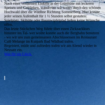
Nach einer verdienten Einkehr in der Grünhütte mit leckeren
Speisen und Getränken, wanderten wir weiter durch den schönen
Hochwald über die Wildline Richtung Sommerberg. Hier konnte
jeder seinen Aufenthalt für 1 ½ Stunden selbst gestalten:
Spielplatz, Skihütte oder Baumwipfelpfad ließen keine Wünsche
offen.
Das letzte Stückchen Weg führte über einen Zickzackkurs
hinunter ins Tal- wer wollte konnte auch die Bergbahn benutzen
- wo wir uns zum gemeinsamen Abschlussessen im Restaurant
Café Melange im Kurpark Bad Wildbad trafen.
Begeistert, müde und zufrieden trafen wir am Abend wieder in
Neusatz ein.
Was für ein Glück.