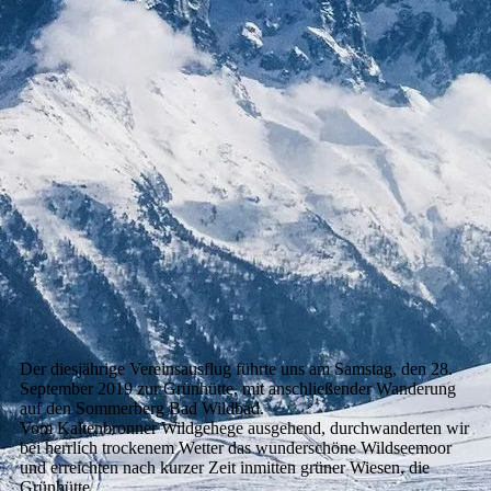
Der diesjährige Vereinsausflug führte uns am Samstag, den 28.
September 2019 zur Grünhütte, mit anschließender Wanderung
auf den Sommerberg Bad Wildbad.
Vom Kaltenbronner Wildgehege ausgehend, durchwanderten wir
bei herrlich trockenem Wetter das wunderschöne Wildseemoor
und erreichten nach kurzer Zeit inmitten grüner Wiesen, die
Grünhütte.