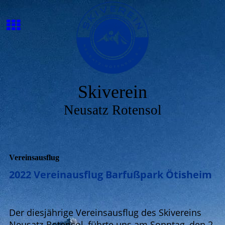
Skiverein
Neusatz Rotensol
Vereinsausflug
2022 Vereinausflug Barfußpark Ötisheim
Der diesjährige Vereinsausflug des Skivereins
Neusatz-Rotensol, führte uns am Sonntag, den 2.