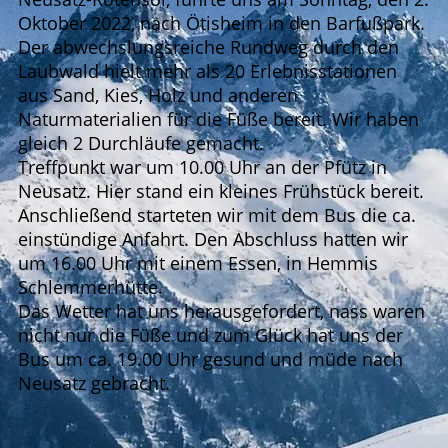
Oktober 2022, nach Ötisheim in den Barfußpark.
Der abwechslungsreiche Rundweg durch den
Laubwald hielt mehr als 20 Erlebnisstationen
aus Sand, Kies, Holz und anderen
Naturmaterialien für die Füße bereit. Wir haben
gleich 2 Durchläufe gemacht.
Treffpunkt war um 10.00 Uhr an der Pfütz in
Neusatz. Hier stand ein kleines Frühstück bereit.
Anschließend starteten wir mit dem Bus die ca.
einstündige Anfahrt. Den Abschluss hatten wir
um 16.00 Uhr mit einem Essen, in Hemmis
Schlemmerhütte.
Das Wetter hat uns herausgefordert, nass waren
nicht nur die Füße und zum Glück hat uns der
Bus um ca. 19.00 Uhr gesund und müde nach
Neusatz gebracht.