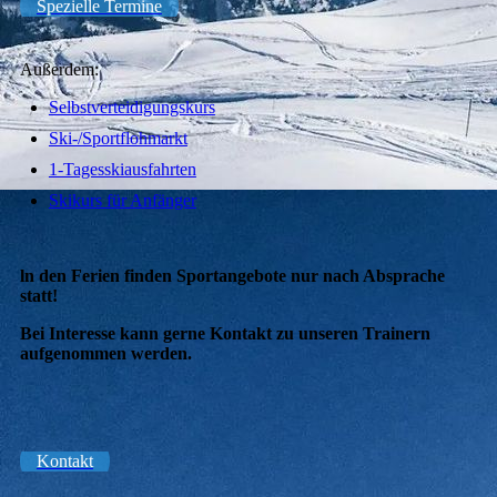
Spezielle Termine
Außerdem:
Selbstverteidigungskurs
Ski-/Sportflohmarkt
1-Tagesskiausfahrten
Skikurs für Anfänger
ln den Ferien finden Sportangebote nur nach Absprache
statt!
Bei Interesse kann gerne Kontakt zu unseren Trainern
aufgenommen werden.
Kontakt