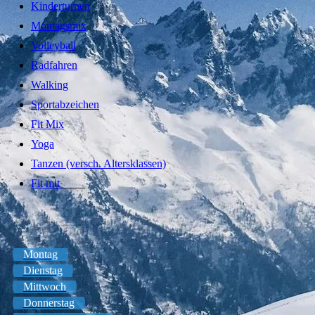
Kinderturnen
Montagsmix
Volleyball
Radfahren
Walking
Sportabzeichen
Fit Mix
Yoga
Tanzen (versch. Altersklassen)
Fit mit
____
Montag
Dienstag
Mittwoch
Donnerstag