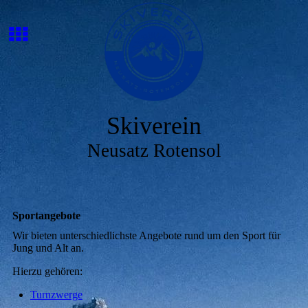
Skiverein
Neusatz Rotensol
Sportangebote
Wir bieten unterschiedlichste Angebote rund um den Sport für
Jung und Alt an.
Hierzu gehören:
Turnzwerge