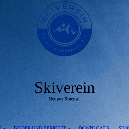
Skiverein
Neusatz Rotensol
E
BILDER UND BERICHTE
DOWNLOADS
SHO