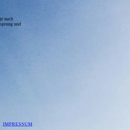
je nach
itsprung und
IMPRESSUM