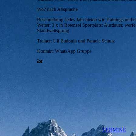
Wo?
nach Absprache
Beschreibung
Jedes Jahr bieten wir Trainings und 
Wetter: 3 x in Rotensol Sportplatz: Ausdauer, werf
Standweitsprung
Trainer:
Uli Badouin und Pamela Schulz
Kontakt:
WhatsApp Gruppe
TERMINE