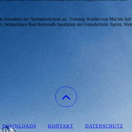
die Abnahme des Sportabzeichens an. Training: Kinder von Mai bis Juli 
en, Seilspringen Bad Herrenalb Sportplatz der Grundschule: Sprint, We
DOWNLOADS
KONTAKT
DATENSCHUTZ