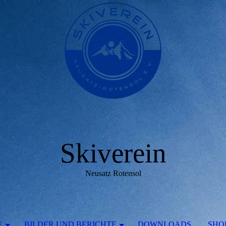
Skiverein
Neusatz Rotensol
E
BILDER UND BERICHTE
DOWNLOADS
SHO